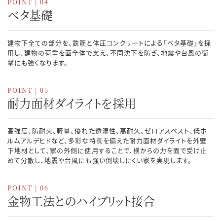
POINT | 04
ベタ基礎
建物下全ての部分を、鉄筋と体圧コンクリートによる「ベタ基礎」を採
用し、建物の荷重を面全体で⽀え、不同沈下を防ぎ、地震や台風の衝
撃にも強くなります。
POINT | 05
耐力面材ダイライトを採用
高強度、防耐火、軽量、優れた透湿性、高耐久、ゼロアスベスト、低ホ
ルムアルデヒドなど、多彩な特⻑を備えた耐力面材ダイライトを外壁
下地材として、家の外側に使用することで、横からの力を面で受け止
めて分散し、地震や台風にも強い倒壊しにくい家を実現します。
POINT | 06
金物工法とのハイブリット接合