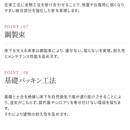
在来工法に金物工法を掛け合わせることで、地震や台風時に弱くなり
やすい接合部分を強化した家を実現します。
POINT | 07
鋼製束
床下を⽀える床束は鋼製束により、痩せない、腐らないを実現。耐久性
とメンテナンス性能を高めます。
POINT | 08
基礎パッキン工法
基礎と土台を絶縁し床下を自然換気で風が通り抜けさせることによ
り、湿気がこもらず、腐朽菌やシロアリを寄せ付けない環境を保ちま
す。
それにより建物の耐久性を高めます。