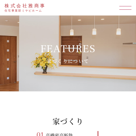
株式会社雅商事
住宅事業部ミヤビホーム
FEATURES
家づくりについて
家づくり
01
高機密高断熱