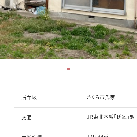
さくら市氏家
所在地
JR東北本線「氏家」駅
交通
170.84㎡
土地面積